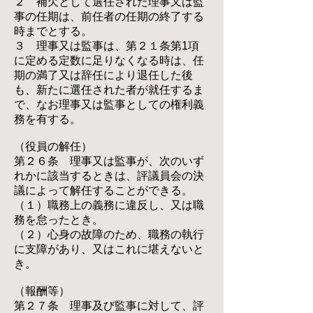
２ 補欠として選任された理事又は監
事の任期は、前任者の任期の終了する
時までとする。
３ 理事又は監事は、第２１条第1項
に定める定数に足りなくなる時は、任
期の満了又は辞任により退任した後
も、新たに選任された者が就任するま
で、なお理事又は監事としての権利義
務を有する。
（役員の解任）
第２６条 理事又は監事が、次のいず
れかに該当するときは、評議員会の決
議によって解任することができる。
（１）職務上の義務に違反し、又は職
務を怠ったとき。
（２）心身の故障のため、職務の執行
に支障があり、又はこれに堪えないと
き。
（報酬等）
第２７条 理事及び監事に対して、評