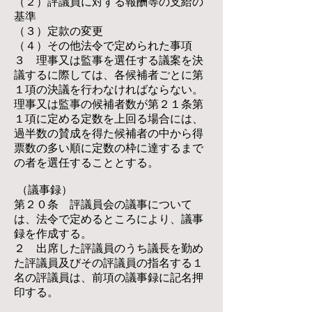
（２）評議員に対する報酬等の支給の
基準
（３）定款の変更
（４）その他法令で定められた事項
３ 理事又は監事を選任する議案を決
議するに際しては、各候補者ごとに第
１項の決議を行わなければならない。
理事又は監事の候補者数が第２１条第
１項に定める定数を上回る場合には、
過半数の賛成を得た候補者の中から得
票数の多い順に定数の枠に達するまで
の者を選任することとする。
（議事録）
第２０条 評議員会の議事について
は、法令で定めるところにより、議事
録を作成する。
２ 出席した評議員のうち議長を勤め
た評議員及びその評議員の指名する１
名の評議員は、前項の議事録に記名押
印する。