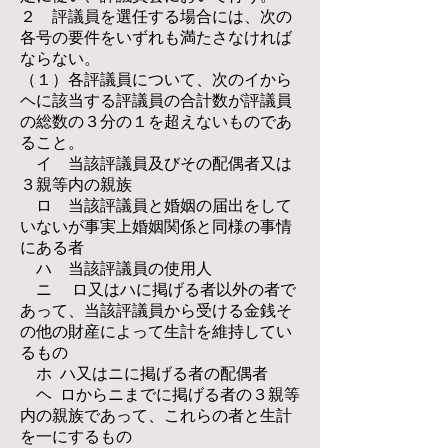
２ 評議員を選任する場合には、次の
各号の要件をいずれも満たさなければ
ならない。
（１）各評議員について、次のイから
ヘに該当する評議員の合計数が評議員
の総数の３分の１を超えないものであ
ること。
イ 当該評議員及びその配偶者又は
３親等内の親族
ロ 当該評議員と婚姻の届出をして
いないが事実上婚姻関係と同様の事情
にある者
ハ 当該評議員の使用人
ニ ロ又はハに掲げる者以外の者で
あって、当該評議員から受ける金銭そ
の他の財産によって生計を維持してい
るもの
ホ ハ又はニに掲げる者の配偶者
ヘ ロからニまでに掲げる者の３親等
内の親族であって、これらの者と生計
を一にするもの