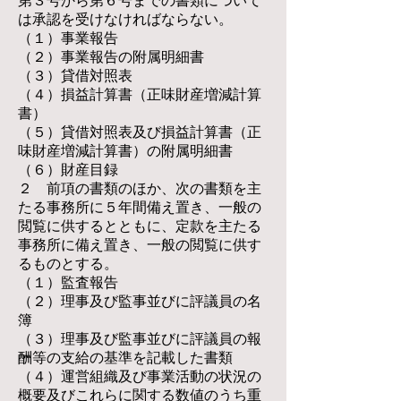
第３号から第６号までの書類について
は承認を受けなければならない。
（１）事業報告
（２）事業報告の附属明細書
（３）貸借対照表
（４）損益計算書（正味財産増減計算
書）
（５）貸借対照表及び損益計算書（正
味財産増減計算書）の附属明細書
（６）財産目録
２ 前項の書類のほか、次の書類を主
たる事務所に５年間備え置き、一般の
閲覧に供するとともに、定款を主たる
事務所に備え置き、一般の閲覧に供す
るものとする。
（１）監査報告
（２）理事及び監事並びに評議員の名
簿
（３）理事及び監事並びに評議員の報
酬等の支給の基準を記載した書類
（４）運営組織及び事業活動の状況の
概要及びこれらに関する数値のうち重