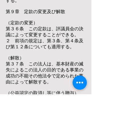
する。
第９章 定款の変更及び解散
（定款の変更）
第３６条 この定款は、評議員会の決
議によって変更することができる。
２ 前項の規定は、第３条、第４条及
び第１２条についても適用する。
（解散）
第３７条 この法人は、基本財産の滅
失によるこの法人の目的である事業の
成功の不能その他法令で定められた事
由によって解散する。
（公益認定の取消し等に伴う贈与）
第３８条 この法人が公益認定の取消
しの処分を受けた場合又は合併により
法人が消滅する場合（その権利義務を
承継する法人が公益法人であるときを
除く。）には、評議員会の決議を経