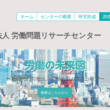
ホーム
センターの概要
研究助成
調
法人
労働問題リサーチセンター
労働の未来図
〜新時代の労働法・労働政策の課題と展望〜
概要はこちらから