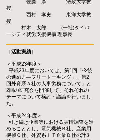
佐藤 厚 法政大学教
授
西村 孝史 東洋大学教
授
村木 太郎 (一社)ダイバ
ーシティ就労支援機構 理事長
［活動実績］
​＜平成23年度＞
平成23年度においては、第1回「今後
の進め方―フリートーキング」、第2
回外資系Ａ社の人事労務について」と
2回の研究会を開催して、それぞれの
テーマについて検討・議論を行いまし
た。
＜平成24年度＞
引き続き企業等における実情調査を進
めることとし、電気機械Ｂ社、産業用
機械Ｃ社、外資系ＩＴ企業Ｄ社の計3