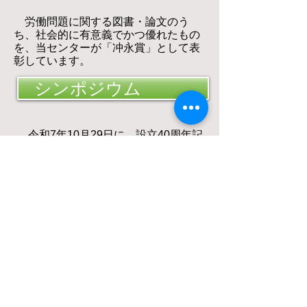
労働問題に関する図書・論文のう
ち、社会的に有意義でかつ優れたもの
を、当センターが「冲永賞」として表
彰しています。
シンポジウム
令和7年10月29日に、設立40周年記
念シンポジウム「労働の未来図－新時
代の労働法・労働政策の課題と展望」
を開催しました。
国際研究交流
国際研究会議の開催や、各国の労働
問題研究者の交流を促進するための援
助を行います。